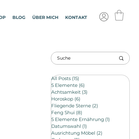
OP
BLOG
ÜBER MICH
KONTAKT
All Posts
(15)
15 Beiträge
5 Elemente
(6)
6 Beiträge
Achtsamkeit
(3)
3 Beiträge
Horoskop
(6)
6 Beiträge
Fliegende Sterne
(2)
2 Beiträge
Feng Shui
(8)
8 Beiträge
5 Elemente Ernährung
(1)
1 Beitrag
Datumswahl
(1)
1 Beitrag
Ausrichtung Möbel
(2)
2 Beiträge