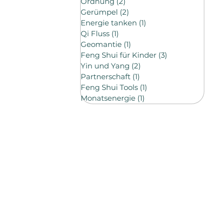
Ordnung
(2)
2 Beiträge
Gerümpel
(2)
2 Beiträge
Energie tanken
(1)
1 Beitrag
Qi Fluss
(1)
1 Beitrag
Geomantie
(1)
1 Beitrag
Feng Shui für Kinder
(3)
3 Beiträge
Yin und Yang
(2)
2 Beiträge
Partnerschaft
(1)
1 Beitrag
Feng Shui Tools
(1)
1 Beitrag
Monatsenergie
(1)
1 Beitrag