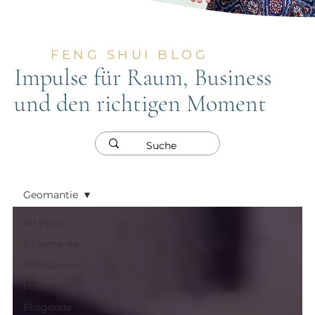
FENG SHUI BLOG
Impulse für Raum, Business
und den richtigen Moment
Geomantie
All Posts
5 Elemente
Achtsamkeit
Horoskop
Fliegende