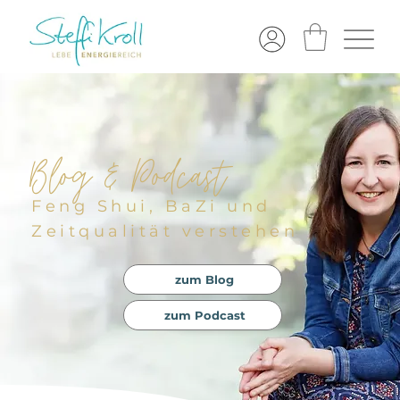
Blog & Podcast
Feng Shui, BaZi und
Zeitqualität verstehen
zum Blog
zum Podcast