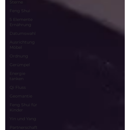
Sterne
Feng Shui
5 Elemente
Ernährung
Datumswahl
Ausrichtung
Möbel
Ordnung
Gerümpel
Energie
tanken
Qi Fluss
Geomantie
Feng Shui für
Kinder
Yin und Yang
Partnerschaft