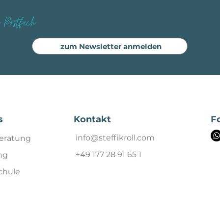
n Postfach
zum Newsletter anmelden
Kontakt
F
s
info@steffikroll.com
eratung
+49 177 28 91 65 1
ng
chule