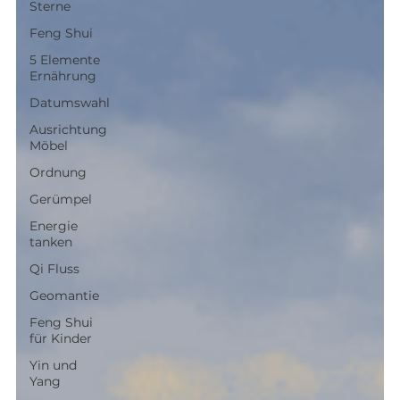
Sterne
Feng Shui
5 Elemente
Ernährung
Datumswahl
Ausrichtung
Möbel
Ordnung
Gerümpel
Energie
tanken
Qi Fluss
Geomantie
Feng Shui
für Kinder
Yin und
Yang