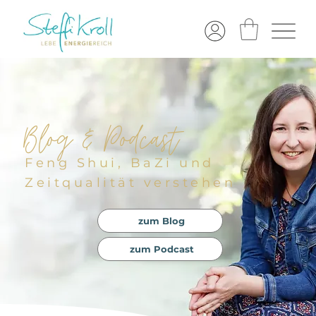
Blog & Podcast
Feng Shui, BaZi und
Zeitqualität verstehen
zum Blog
zum Podcast