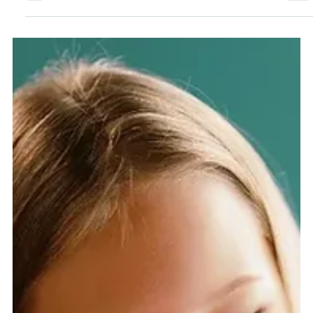
Nutzung. Damit beheben wir einen der größten Feng Shui
Fehler in Kinderzimmern. Was meiner Erfahrung nach die
größten Fehler sind, verrate ich dir in diesem Beitrag.
Raus mit den Schreibtischen Anlass unserer Umbauaktion
war, dass meine Töchter ohnehin zusammen in einem
Zimmer schlafen und ich ein Arbeitszimmer brauch