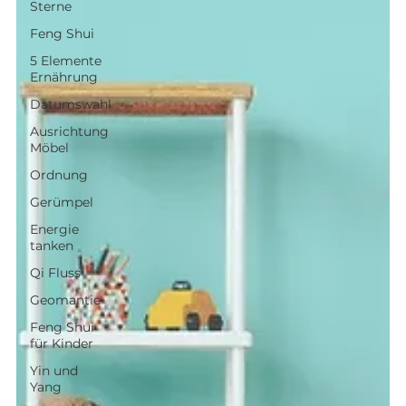
Sterne
Feng Shui
5 Elemente
Ernährung
Datumswahl
Ausrichtung
Möbel
Ordnung
Gerümpel
Energie
tanken
Qi Fluss
Geomantie
Feng Shui
für Kinder
Yin und
Yang