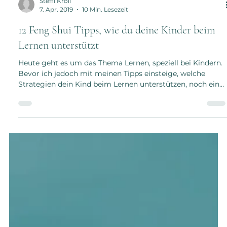
Steffi Kroll
7. Apr. 2019
10 Min. Lesezeit
12 Feng Shui Tipps, wie du deine Kinder beim
Lernen unterstützt
Heute geht es um das Thema Lernen, speziell bei Kindern.
Bevor ich jedoch mit meinen Tipps einsteige, welche
Strategien dein Kind beim Lernen unterstützen, noch ein
paar Überlegungen von mir vorab. Ich habe kürzlich ein
sehr schönes Zitat des Neurobiologen Prof. Dr. Gerald
Hüther gelesen, worüber ich lange nachdenken musste:
„Gute Noten sind kein Indikator von Intelligenz, sondern
von guter Anpassungsfähigkeit“. Je länger ich darüber
gegrübelt habe, desto stimmiger fühlte sic