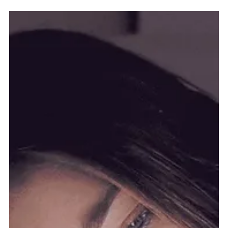
sorgen, dass die Lebensenergie Qi überall in Haus und
Umgebung gut fließen kann. Dabei spielt es gar keine so
große Rolle, welchen Einrichtungsstil du magst, ob du
gern dekorierst oder ob du lieber minimalistisch lebst.
Wenn du mit Feng Shui anfängst, ist das Ziel dahinter
meistens, eines der Hauptthemen im Leben –
Partnerschaft, Geld, Gesundheit, Kinder – zu beleben und
zu verbessern. Doch du kannst mit ganz einfachen Schr