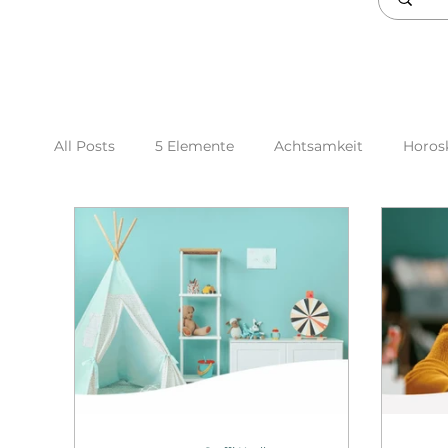
All Posts
5 Elemente
Achtsamkeit
Horos
Ordnung
Gerümpel
Energie tanken
Monatsenergie