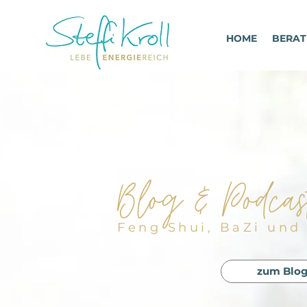
HOME
BERA
Blog & Podcas
Feng Shui, BaZi und 
zum Blo