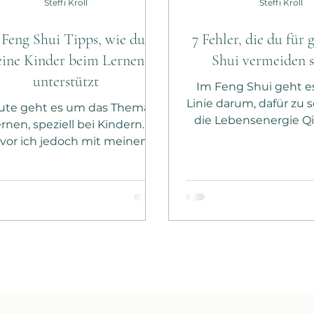
Steffi Kroll
Steffi Kroll
 Feng Shui Tipps, wie du
7 Fehler, die du für 
eine Kinder beim Lernen
Shui vermeiden s
unterstützt
Im Feng Shui geht es
Linie darum, dafür zu 
ute geht es um das Thema
die Lebensenergie Qi 
rnen, speziell bei Kindern.
Haus und Umgebung g
vor ich jedoch mit meinen
kann. Dabei spielt es 
Tipps einsteige, welche
große Rolle, we
tegien dein Kind beim Lernen
Einrichtungsstil du m
terstützen, noch ein paar
gern dekorierst oder o
legungen von mir vorab. Ich
minimalistisch lebst
e kürzlich ein sehr schönes
mit Feng Shui anfängs
t des Neurobiologen Prof. Dr.
Ziel dahinter meistens
ald Hüther gelesen, worüber
Hauptthemen im 
 lange nachdenken musste:
Partnerschaft, Geld, 
e Noten sind kein Indikator
Kinder – zu belebe
n Intelligenz, sondern von