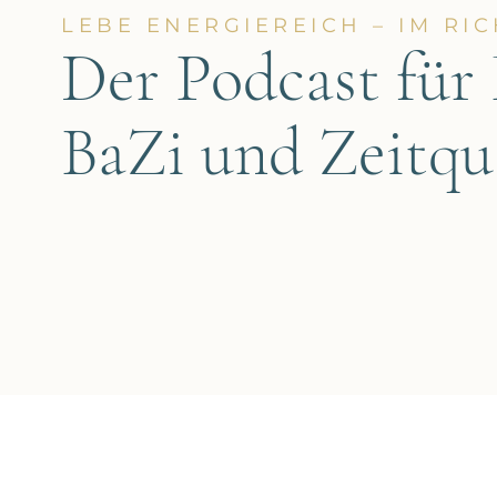
Töchter ohnehin zusammen in
gut
LEBE ENERGIEREICH – IM RI
einem Zimmer schlafen und ich
lä
Der Podcast für 
ein Arbeitszimmer brauch
habe
BaZi und Zeitqu