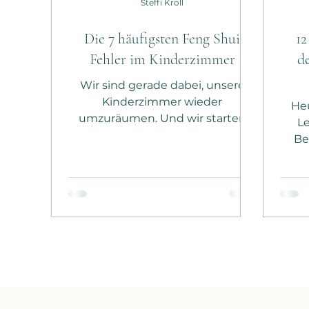
Steffi Kroll
Die 7 häufigsten Feng Shui
12
Fehler im Kinderzimmer
d
Wir sind gerade dabei, unsere
Kinderzimmer wieder
He
umzuräumen. Und wir starten
Le
etwas sehr Revolutionäres! Wir
Be
trennen die Zimmer nicht nach
Kindern, sondern nach Nutzung.
Stra
Damit beheben wir einen der
un
größten Feng Shui Fehler in
Über
Kinderzimmern. Was meiner
hab
Erfahrung nach die größten
Zita
Fehler sind, verrate ich dir in
Ger
diesem Beitrag. Raus mit den
ich
Schreibtischen Anlass unserer
„Gut
Umbauaktion war, dass meine
vo