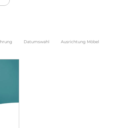
ährung
Datumswahl
Ausrichtung Möbel
nd Yang
Partnerschaft
Feng Shui Tools