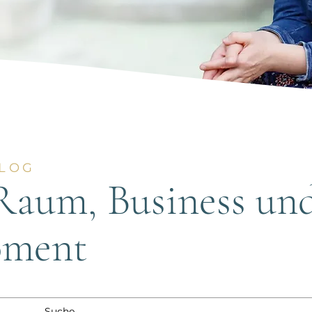
BLOG
 Raum, Business un
oment