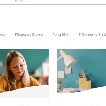
kop
Fliegende Sterne
Feng Shui
5 Elemente Ern
Qi Fluss
Geomantie
Feng Shui für Kinder
Yin u