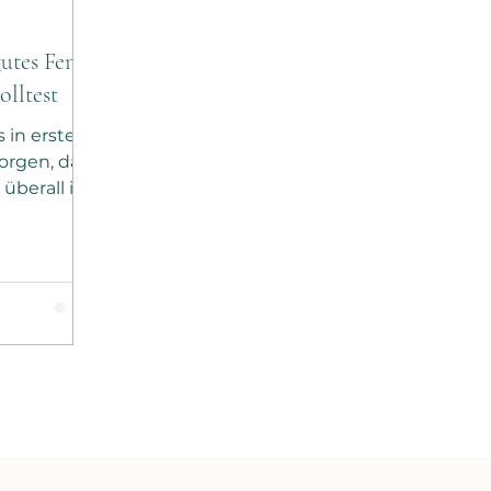
gutes Feng
olltest
 in erster
sorgen, dass
überall in
ut fließen
gar keine so
lchen
agst, ob du
b du lieber
. Wenn du
t, ist das
, eines der
Leben –
Gesundheit,
n und zu