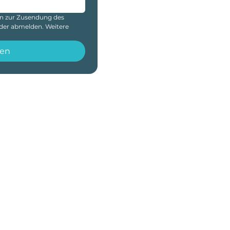
en zur Zusendung des 
der abmelden. Weitere 
en