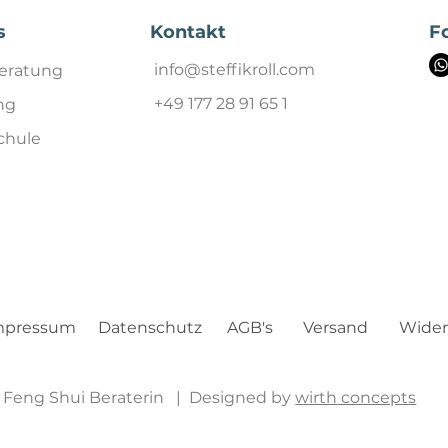
Kontakt
F
s
info@steffikroll.com
eratung
+49 177 28 91 65 1
ng
chule
Wider
mpressum
Datenschutz
AGB's
Versand
ll Feng Shui Beraterin | Designed by
wirth concepts