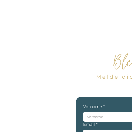
Ble
Melde di
Vorname
*
Email
*