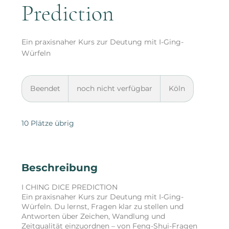
Prediction
Ein praxisnaher Kurs zur Deutung mit I-Ging-
Würfeln
noch
nicht
Beendet
B
noch nicht verfügbar
Köln
verfügbar
e
e
n
10 Plätze übrig
d
e
t
Beschreibung
I CHING DICE PREDICTION
Ein praxisnaher Kurs zur Deutung mit I-Ging-
Würfeln. Du lernst, Fragen klar zu stellen und
Antworten über Zeichen, Wandlung und
Zeitqualität einzuordnen – von Feng-Shui-Fragen