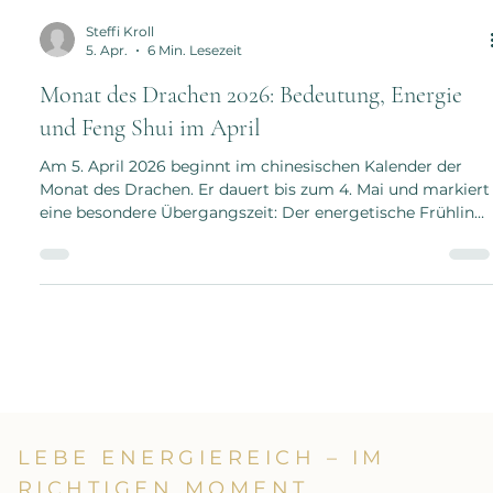
Steffi Kroll
5. Apr.
6 Min. Lesezeit
Monat des Drachen 2026: Bedeutung, Energie
und Feng Shui im April
Am 5. April 2026 beginnt im chinesischen Kalender der
Monat des Drachen. Er dauert bis zum 4. Mai und markiert
eine besondere Übergangszeit: Der energetische Frühling
kommt zu seinem Abschluss, bevor mit dem
Schlangenmonat der Sommer eröffnet wird. Vielleicht
passt genau dazu auch das Gefühl, das viele aus dem April
kennen: Sonne, Wind, Regen, Kühle, Aufbruch – und
irgendwie alles gleichzeitig. Der Monat des Drachen steht
für Wandel, Bewegung und Transformation. Er bringt Sch