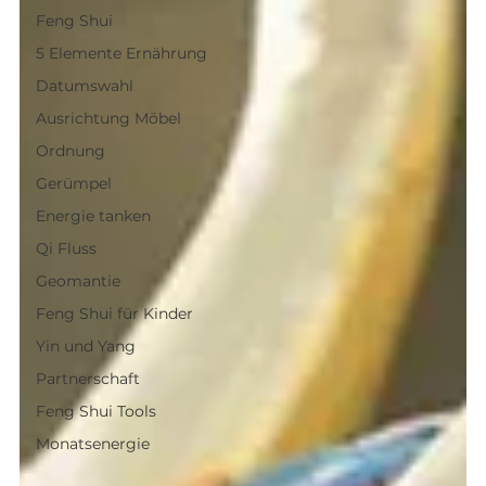
Feng Shui
5 Elemente Ernährung
Datumswahl
Ausrichtung Möbel
Ordnung
Gerümpel
Energie tanken
Qi Fluss
Geomantie
Feng Shui für Kinder
Yin und Yang
Partnerschaft
Feng Shui Tools
Monatsenergie